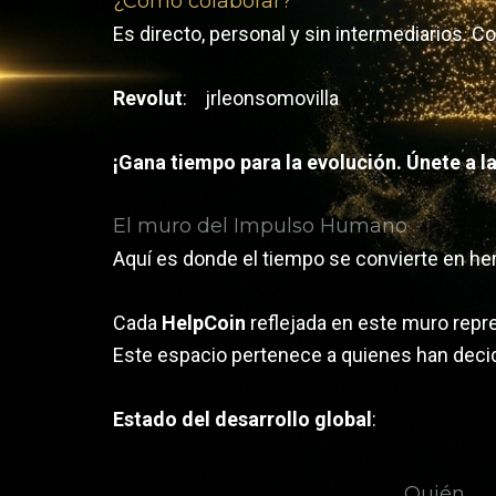
¿Cómo colaborar?
Es directo, personal y sin intermediarios. 
Revolut
: jrleonsomovilla
¡Gana tiempo para la evolución. Únete a 
El muro del Impulso Humano
Aquí es donde el tiempo se convierte en he
Cada
HelpCoin
reflejada en este muro repr
Este espacio pertenece a quienes han decid
Estado del desarrollo global
:
Quién