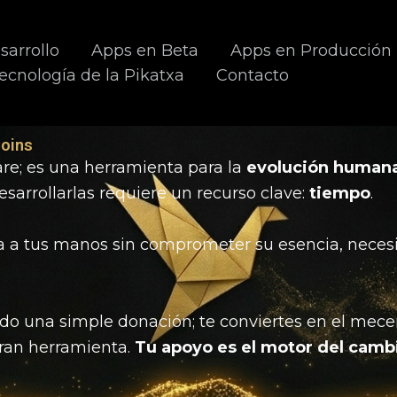
sarrollo
Apps en Beta
Apps en Producción
ecnología de la Pikatxa
Contacto
Coins
ware; es una herramienta para la
evolución human
esarrollarlas requiere un recurso clave:
tiempo
.
lla a tus manos sin comprometer su esencia, nece
ndo una simple donación; te conviertes en el me
gran herramienta.
Tu apoyo es el motor del camb