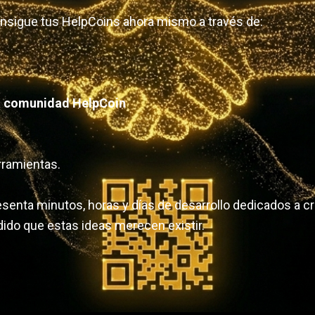
Consigue tus HelpCoins ahora mismo a través de:
la comunidad HelpCoin
rramientas.
esenta minutos, horas y días de desarrollo dedicados a c
ido que estas ideas merecen existir.