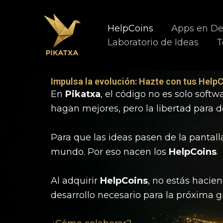
Ir
al
HelpCoins
Apps en De
contenido
Laboratorio de Ideas
T
Impulsa la evolución: Hazte con tus Help
En
Pikatxa
, el código no es solo soft
hagan mejores, pero la libertad para d
Para que las ideas pasen de la panta
mundo. Por eso nacen los
HelpCoins
.
Al adquirir
HelpCoins
, no estás hacie
desarrollo necesario para la próxima 